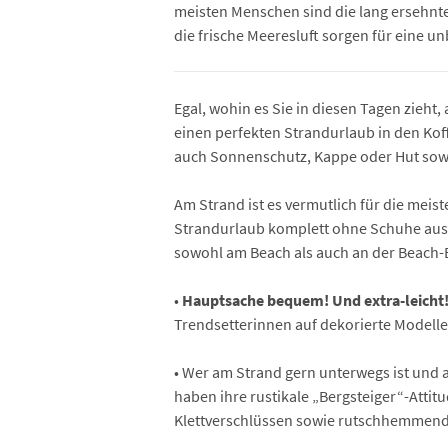
meisten Menschen sind die lang ersehn
die frische Meeresluft sorgen für eine u
Egal, wohin es Sie in diesen Tagen zieht,
einen perfekten Strandurlaub in den Koff
auch Sonnenschutz, Kappe oder Hut sowie
Am Strand ist es vermutlich für die meist
Strandurlaub komplett ohne Schuhe aus
sowohl am Beach als auch an der Beach-Ba
•
Hauptsache bequem! Und extra-leicht
Trendsetterinnen auf dekorierte Modell
• Wer am Strand gern unterwegs ist und a
haben ihre rustikale „Bergsteiger“-Atti
Klettverschlüssen sowie rutschhemmende,