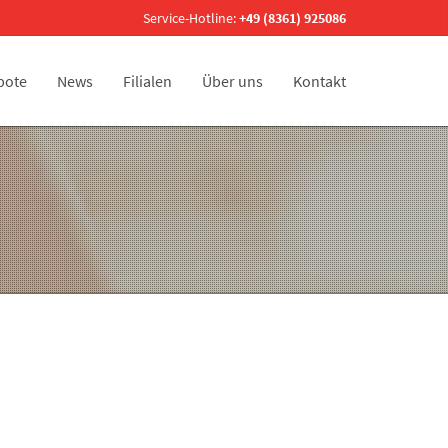
Service-Hotline:
+49 (8361) 925086
bote
News
Filialen
Über uns
Kontakt