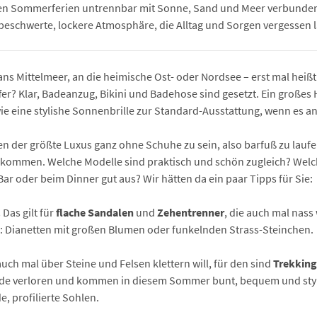
ten Sommerferien untrennbar mit Sonne, Sand und Meer verbunden
nbeschwerte, lockere Atmosphäre, die Alltag und Sorgen vergessen l
 ans Mittelmeer, an die heimische Ost- oder Nordsee – erst mal heißt
er? Klar, Badeanzug, Bikini und Badehose sind gesetzt. Ein großes
 eine stylishe Sonnenbrille zur Standard-Ausstattung, wenn es an
en der größte Luxus ganz ohne Schuhe zu sein, also barfuß zu laufen
kommen. Welche Modelle sind praktisch und schön zugleich? Wel
r oder beim Dinner gut aus? Wir hätten da ein paar Tipps für Sie:
!
Das gilt für
flache Sandalen
und
Zehentrenner
, die auch mal nas
e: Dianetten mit großen Blumen oder funkelnden Strass-Steinchen.
uch mal über Steine und Felsen klettern will, für den sind
Trekkin
tude verloren und kommen in diesem Sommer bunt, bequem und styli
 profilierte Sohlen.