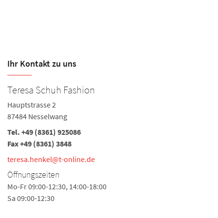
Ihr Kontakt zu uns
Teresa Schuh Fashion
S
Hauptstrasse 2
Vo
87484 Nesselwang
8
Tel.
+49 (8361) 925086
Te
Fax +49 (8361) 3848
Fa
teresa.henkel@t-online.de
te
Öffnungszeiten
Ö
Mo-Fr 09:00-12:30, 14:00-18:00
Mo
Sa 09:00-12:30
Sa