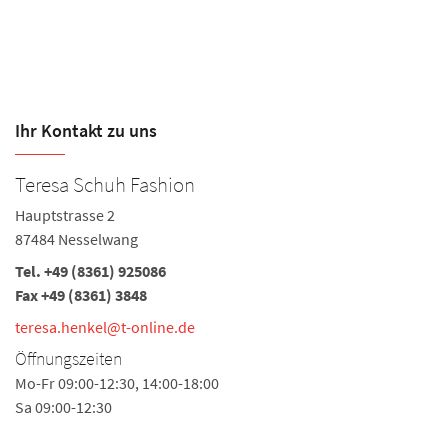
Ihr Kontakt zu uns
Teresa Schuh Fashion
S
Hauptstrasse 2
Vo
87484 Nesselwang
8
Tel.
+49 (8361) 925086
Te
Fax +49 (8361) 3848
Fa
teresa.henkel@t-online.de
te
Öffnungszeiten
Ö
Mo-Fr 09:00-12:30, 14:00-18:00
Mo
Sa 09:00-12:30
Sa