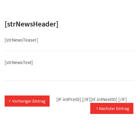
[strNewsHeader]
[strNewsTeaser]
[strNewsText]
[IF intPreID]
[/IF][IF intNextID]
[/IF]
Vorheriger Eintrag
Nächster Eintrag