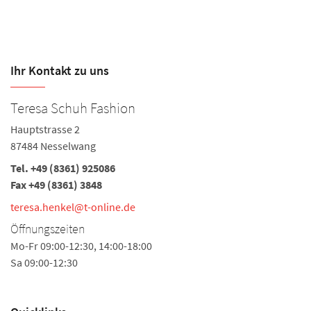
Ihr Kontakt zu uns
Teresa Schuh Fashion
S
Hauptstrasse 2
Vo
87484 Nesselwang
8
Tel.
+49 (8361) 925086
Te
Fax +49 (8361) 3848
Fa
teresa.henkel@t-online.de
te
Öffnungszeiten
Ö
Mo-Fr 09:00-12:30, 14:00-18:00
Mo
Sa 09:00-12:30
Sa