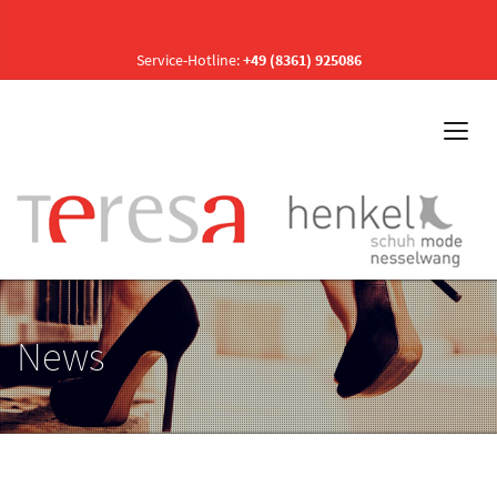
Service-Hotline:
+49 (8361) 925086
News