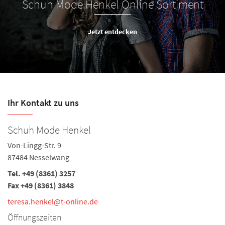
Schuh Mode Henkel Online Sortiment
Jetzt entdecken
Ihr Kontakt zu uns
Schuh Mode Henkel
T
Von-Lingg-Str. 9
Ha
87484 Nesselwang
8
Tel.
+49 (8361) 3257
Te
Fax +49 (8361) 3848
Fa
teresa.henkel@t-online.de
te
Öffnungszeiten
Ö