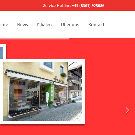
Service-Hotline:
+49 (8361) 925086
bote
News
Filialen
Über uns
Kontakt